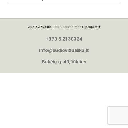
Audiovizualika
2021 Sprendimas
E-project.lt
+370 5 2130324
info@audiovizualika.lt
Bukčių g. 49, Vilnius