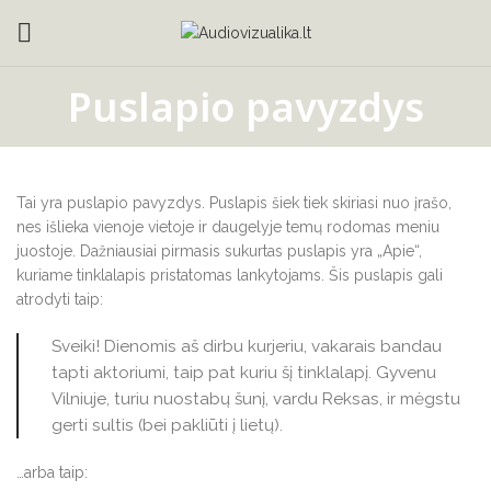
Puslapio pavyzdys
Tai yra puslapio pavyzdys. Puslapis šiek tiek skiriasi nuo įrašo,
nes išlieka vienoje vietoje ir daugelyje temų rodomas meniu
juostoje. Dažniausiai pirmasis sukurtas puslapis yra „Apie“,
kuriame tinklalapis pristatomas lankytojams. Šis puslapis gali
atrodyti taip:
Sveiki! Dienomis aš dirbu kurjeriu, vakarais bandau
tapti aktoriumi, taip pat kuriu šį tinklalapį. Gyvenu
Vilniuje, turiu nuostabų šunį, vardu Reksas, ir mėgstu
gerti sultis (bei pakliūti į lietų).
…arba taip: