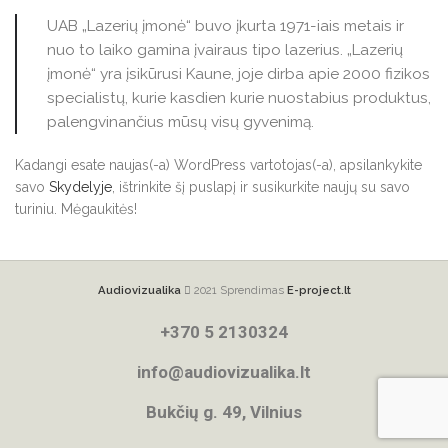
UAB „Lazerių įmonė“ buvo įkurta 1971-iais metais ir
nuo to laiko gamina įvairaus tipo lazerius. „Lazerių
įmonė“ yra įsikūrusi Kaune, joje dirba apie 2000 fizikos
specialistų, kurie kasdien kurie nuostabius produktus,
palengvinančius mūsų visų gyvenimą.
Kadangi esate naujas(-a) WordPress vartotojas(-a), apsilankykite
savo
Skydelyje
, ištrinkite šį puslapį ir susikurkite naujų su savo
turiniu. Mėgaukitės!
Audiovizualika
2021 Sprendimas
E-project.lt
+370 5 2130324
info@audiovizualika.lt
Bukčių g. 49, Vilnius