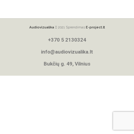
Audiovizualika
2021 Sprendimas
E-project.lt
+370 5 2130324
info@audiovizualika.lt
Bukčių g. 49, Vilnius