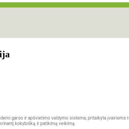
ija
derni garso ir apšvietimo valdymo sistema, pritaikyta įvairiems
rinantį kokybišką ir patikimą veikimą.