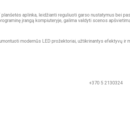
planšetės aplinka, leidžianti reguliuoti garso nustatymus bei pas
rograminę įrangą kompiuteryje, galima valdyti scenos apšvietimą 
umontuoti modernūs LED prožektoriai, užtikrinantys efektyvų ir
+370 5 2130324