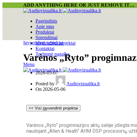
ADD ANYTHING HERE OR JUST REMOVE IT…
Pagrindinis
Apie mus
Produktai
Sprendimai
Įgyvendinti projektai
Įgyvendinti projektai
Kontaktai
Techninė pagalba
Varėnos „Ryto” progimnaz
Menu
2026-05-07
Posted by
Audiovizualika.lt
On 2026-05-06
Varėnos „Ryto” progimnazijos aktų salėje įdiegta mo
naudojant „Allen & Heath“ AHM DSP procesorių, užtik