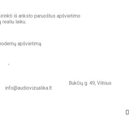
irinkti iš anksto paruoštus apšvietimo
realiu laiku.
 modernų apšvietimą.
Bukčių g. 49, Vilnius
info@audiovizualika.lt