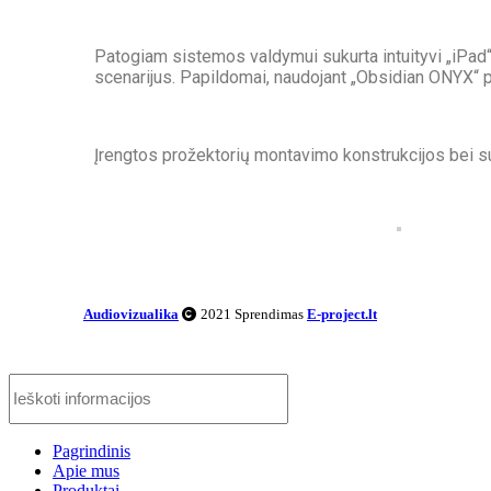
Patogiam sistemos valdymui sukurta intuityvi „iPad“ 
scenarijus. Papildomai, naudojant „Obsidian ONYX“ p
Įrengtos prožektorių montavimo konstrukcijos bei s
Audiovizualika
2021 Sprendimas
E-project.lt
Pagrindinis
Apie mus
Produktai