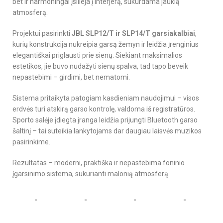
bet ir harmoningai įsilieja į interjerą, sukurdama jaukią
atmosferą.
Projektui pasirinkti
JBL SLP12/T ir SLP14/T garsiakalbiai
,
kurių konstrukcija nukreipia garsą žemyn ir leidžia įrenginius
elegantiškai priglausti prie sienų. Siekiant maksimalios
estetikos, jie buvo nudažyti sienų spalva, tad tapo beveik
nepastebimi – girdimi, bet nematomi.
Sistema pritaikyta patogiam kasdieniam naudojimui – visos
erdvės turi atskirą garso kontrolę, valdoma iš registratūros.
Sporto salėje įdiegta įranga leidžia prijungti Bluetooth garso
šaltinį – tai suteikia lankytojams dar daugiau laisvės muzikos
pasirinkime.
Rezultatas – moderni, praktiška ir nepastebima foninio
įgarsinimo sistema, sukurianti malonią atmosferą.