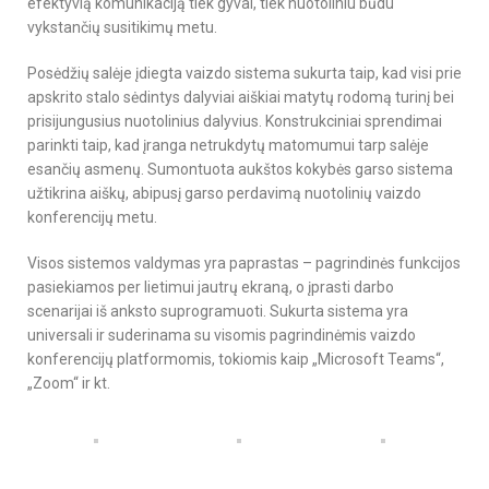
efektyvią komunikaciją tiek gyvai, tiek nuotoliniu būdu
vykstančių susitikimų metu.
Posėdžių salėje įdiegta vaizdo sistema sukurta taip, kad visi prie
apskrito stalo sėdintys dalyviai aiškiai matytų rodomą turinį bei
prisijungusius nuotolinius dalyvius. Konstrukciniai sprendimai
parinkti taip, kad įranga netrukdytų matomumui tarp salėje
esančių asmenų. Sumontuota aukštos kokybės garso sistema
užtikrina aiškų, abipusį garso perdavimą nuotolinių vaizdo
konferencijų metu.
Visos sistemos valdymas yra paprastas – pagrindinės funkcijos
pasiekiamos per lietimui jautrų ekraną, o įprasti darbo
scenarijai iš anksto suprogramuoti. Sukurta sistema yra
universali ir suderinama su visomis pagrindinėmis vaizdo
konferencijų platformomis, tokiomis kaip „Microsoft Teams“,
„Zoom“ ir kt.