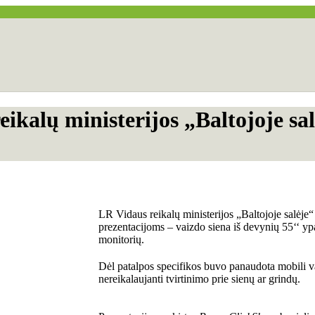
ikalų ministerijos „Baltojoje sa
LR Vidaus reikalų ministerijos „Baltojoje salėj
prezentacijoms – vaizdo siena iš devynių 55‘‘ 
monitorių.
Dėl patalpos specifikos buvo panaudota mobili 
nereikalaujanti tvirtinimo prie sienų ar grindų.