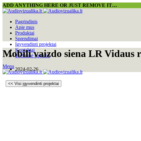
ADD ANYTHING HERE OR JUST REMOVE IT…
Pagrindinis
Apie mus
Produktai
Sprendimai
Įgyvendinti projektai
Kontaktai
Mobili vaizdo siena LR Vidaus re
Techninė pagalba
Menu
2024-02-26