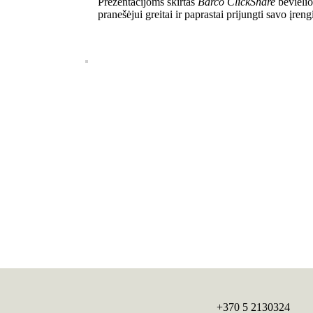
Prezentacijoms skirtas
Barco ClickShare
bevielio
pranešėjui greitai ir paprastai prijungti savo įreng
+370 5 2130324