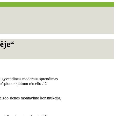
lėje“
e“ įgyvendintas modernus sprendimas
ypač plono 0,44mm rėmelio
LG
vaizdo sienos montavimo konstrukcija,