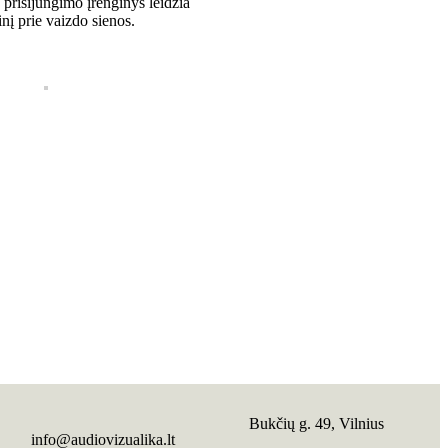
 prisijungimo įrenginys leidžia
inį prie vaizdo sienos.
Bukčių g. 49, Vilnius
info@audiovizualika.lt