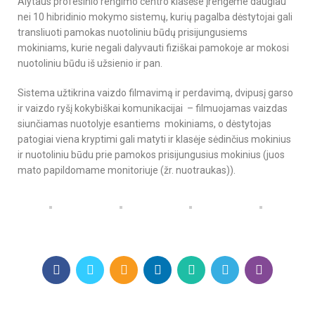
Alytaus profesinio rengimo centro klasėse įrengėme daugiau
nei 10 hibridinio mokymo sistemų, kurių pagalba dėstytojai gali
transliuoti pamokas nuotoliniu būdų prisijungusiems
mokiniams, kurie negali dalyvauti fiziškai pamokoje ar mokosi
nuotoliniu būdu iš užsienio ir pan.
Sistema užtikrina vaizdo filmavimą ir perdavimą, dvipusį garso
ir vaizdo ryšį kokybiškai komunikacijai – filmuojamas vaizdas
siunčiamas nuotolyje esantiems mokiniams, o dėstytojas
patogiai viena kryptimi gali matyti ir klasėje sėdinčius mokinius
ir nuotoliniu būdu prie pamokos prisijungusius mokinius (juos
mato papildomame monitoriuje (žr. nuotraukas)).