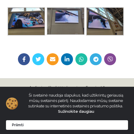
Audiovizualika
2021 Sprendimas
E-project.lt
Ši svetainė naudoja slapukus, kad užtikrintų geriausią
+370 5 2130324
mūsų svetainės patirtį. Naudodamiesi mūsų svetaine
sutinkate su internetinės svetainės privatumo politika.
info@audiovizualika.lt
Sužinokite daugiau
Bukčių g. 49, Vilnius
Priimti