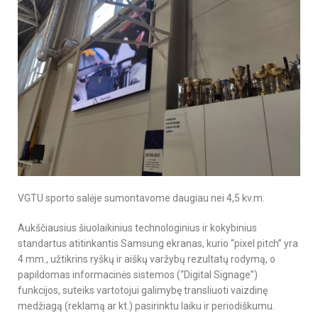
VGTU sporto salėje sumontavome daugiau nei 4,5 kv.m.
Aukščiausius šiuolaikinius technologinius ir kokybinius
standartus atitinkantis Samsung ekranas, kurio “pixel pitch” yra
4 mm., užtikrins ryškų ir aiškų varžybų rezultatų rodymą, o
papildomas informacinės sistemos (“Digital Signage”)
funkcijos, suteiks vartotojui galimybę transliuoti vaizdinę
medžiagą (reklamą ar kt.) pasirinktu laiku ir periodiškumu.